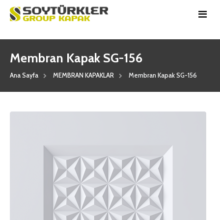
Membran Kapak SG-156
ANASAYFA
Ana Sayfa
MEMBRAN KAPAKLAR
Membran Kapak SG-156
HAKKIMIZDA
ÜRÜNLER
KATALOG
MEMBRAN KAPAKLAR
REFERANSLAR
MEMBRAN CAM KAPAKLAR
İLETİŞİM
LAMBİRİ ve ROZET